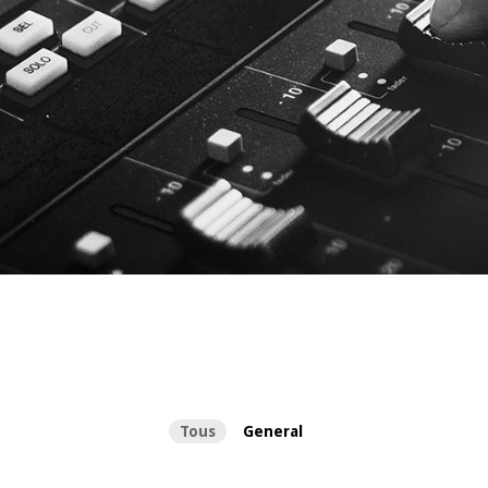
Tous
General